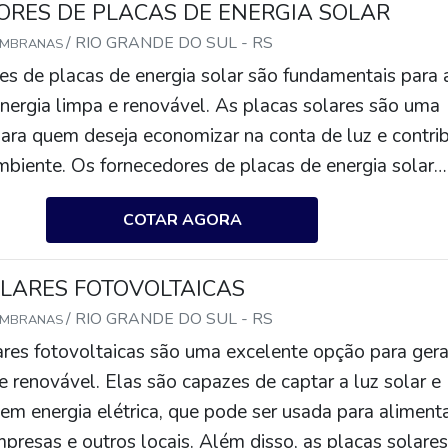
RES DE PLACAS DE ENERGIA SOLAR
/ RIO GRANDE DO SUL - RS
EMBRANAS
es de placas de energia solar são fundamentais para 
nergia limpa e renovável. As placas solares são uma
ara quem deseja economizar na conta de luz e contrib
mbiente. Os fornecedores de placas de energia solar
rsos modelos de placas, com diferentes potências e
COTAR AGORA
tender às necessidades de cada cliente. Além disso, e
em serviços de instalação e manutenção para garant
 funcionem corretamente.
LARES FOTOVOLTAICAS
/ RIO GRANDE DO SUL - RS
EMBRANAS
ares fotovoltaicas são uma excelente opção para gera
e renovável. Elas são capazes de captar a luz solar e
em energia elétrica, que pode ser usada para aliment
mpresas e outros locais. Além disso, as placas solare