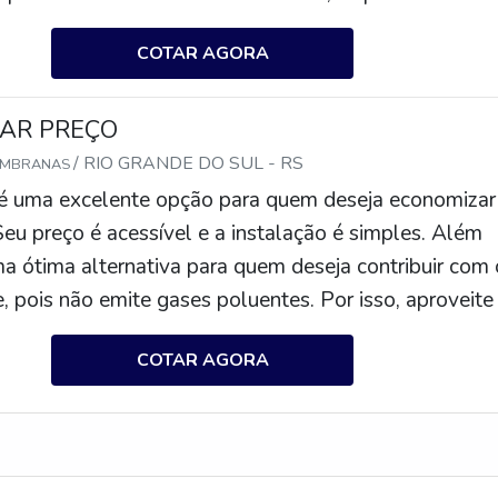
são eficientes, duráveis e não emitem gases poluentes
COTAR AGORA
ão uma ótima alternativa para reduzir os custos de
 energia solar é gratuita.
AR PREÇO
/ RIO GRANDE DO SUL - RS
EMBRANAS
 é uma excelente opção para quem deseja economizar
Seu preço é acessível e a instalação é simples. Além
ma ótima alternativa para quem deseja contribuir com 
 pois não emite gases poluentes. Por isso, aproveite
ua placa solar com preço acessível.
COTAR AGORA