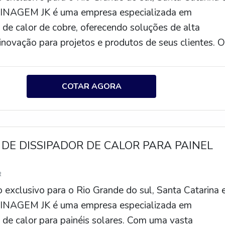
INAGEM JK é uma empresa especializada em
 de calor de cobre, oferecendo soluções de alta
inovação para projetos e produtos de seus clientes. 
e calor de cobre é um componente essencial para a
e calor em diversos equipamentos eletrônicos,
COTAR AGORA
o bom funcionamento e prolongando a vida útil dos
bre é um material amplamente utilizado na fabricaç
res de calor devido às suas excelentes propriedades
e calor. Além disso, o cobre é resistente à corrosão 
DE DISSIPADOR DE CALOR PARA PAINEL
durabilidade, tornando-o uma escolha ideal para
 de calor.O preço de um dissipador de calor de cobre
R
 dependendo do tamanho, design e complexidade do
exclusivo para o Rio Grande do sul, Santa Catarina 
importante ressaltar que a USINAGEM JK oferece
INAGEM JK é uma empresa especializada em
sonalizados, adaptando-se às necessidades específic
 de calor para painéis solares. Com uma vasta
ente. Portanto, é recomendado entrar em contato com