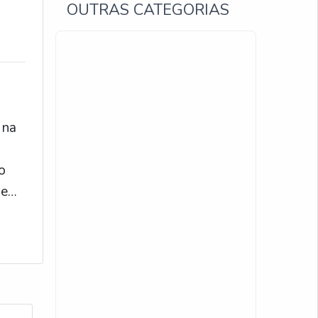
OUTRAS CATEGORIAS
.
dissipador de calor em alumínio
extrudado
dissipador de calor grande
dissipador de calor para painel
 na
solar
dissipador de calor para painel
o
solar preço
 e
dissipador de calor para painel
solar valor
dissipador de calor placas
dissipador de calor sob medida