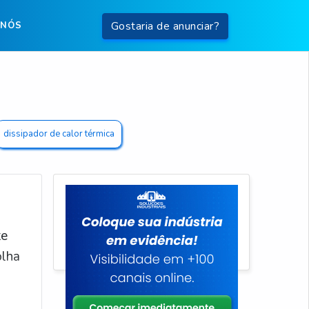
Gostaria de anunciar?
 NÓS
dissipador de calor térmica
te
olha