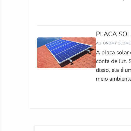
fotovoltaicas 
Elas também s
energia, pois a
PLACA SOL
AUTONOMY GEOM
A placa solar
conta de luz. 
disso, ela é u
meio ambiente,
adquira já a s