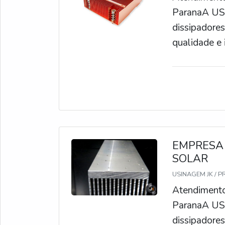
ParanaA US
dissipadores
qualidade e 
dissipador d
dissipação d
garantindo 
mesmos.O co
de dissipado
condutoras d
EMPRESA 
possui alta 
SOLAR
dissipadores
USINAGEM JK / P
pode variar
Atendimento 
produto. É 
ParanaA US
serviços per
dissipadores
de cada cli