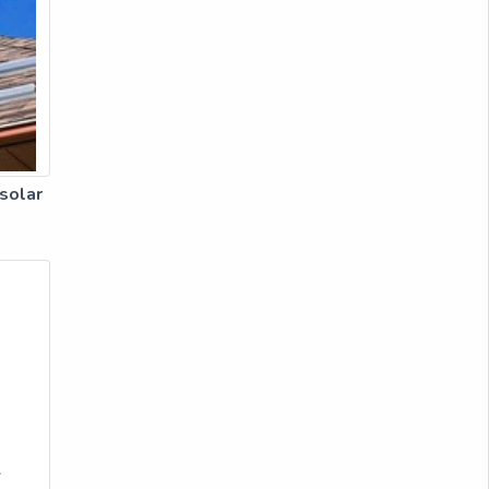
solar
a