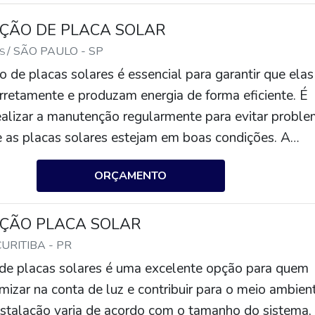
ÃO DE PLACA SOLAR
/ SÃO PAULO - SP
ES
de placas solares é essencial para garantir que elas
rretamente e produzam energia de forma eficiente. É
ealizar a manutenção regularmente para evitar probl
e as placas solares estejam em boas condições. A
clui a limpeza das placas, a verificação de conexões
ORÇAMENTO
ficação de tensão e corrente, a verificação de sinais de
ificação de sinais de desgaste. Além disso, é importa
anutenção de acordo com as recomendações do fabric
ÇÃO PLACA SOLAR
 que as placas solares funcionem corretamente.
CURITIBA - PR
 de placas solares é uma excelente opção para quem
izar na conta de luz e contribuir para o meio ambient
nstalação varia de acordo com o tamanho do sistema,