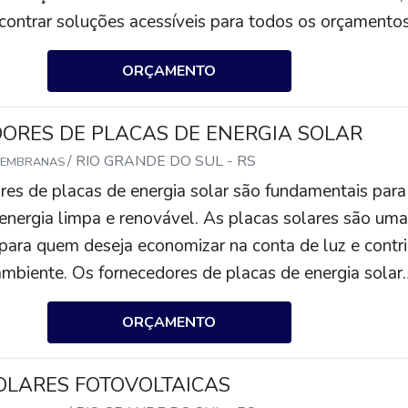
contrar soluções acessíveis para todos os orçamentos
existem diversos programas de incentivo para quem o
ORÇAMENTO
placas solares, o que pode ajudar a reduzir ainda mais 
alação.
ORES DE PLACAS DE ENERGIA SOLAR
/ RIO GRANDE DO SUL - RS
MEMBRANAS
res de placas de energia solar são fundamentais para
energia limpa e renovável. As placas solares são uma
para quem deseja economizar na conta de luz e contri
ambiente. Os fornecedores de placas de energia solar
ersos modelos de placas, com diferentes potências e
ORÇAMENTO
atender às necessidades de cada cliente. Além disso, 
cem serviços de instalação e manutenção para garant
s funcionem corretamente.
OLARES FOTOVOLTAICAS