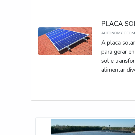
PLACA SO
AUTONOMY GEO
A placa sola
para gerar en
sol e transfo
alimentar di
alternativa e
não emite ga