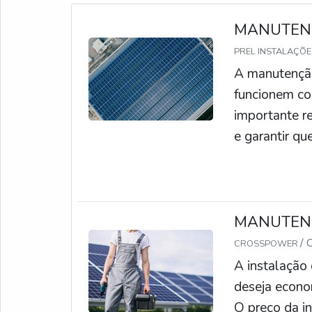
MANUTENÇ
PREL INSTALAÇÕ
A manutenção 
funcionem co
importante r
e garantir qu
manutenção in
cabos, a veri
danos e a ver
realizar a m
MANUTEN
para garantir
/ 
CROSSPOWER
A instalação
deseja econom
O preço da i