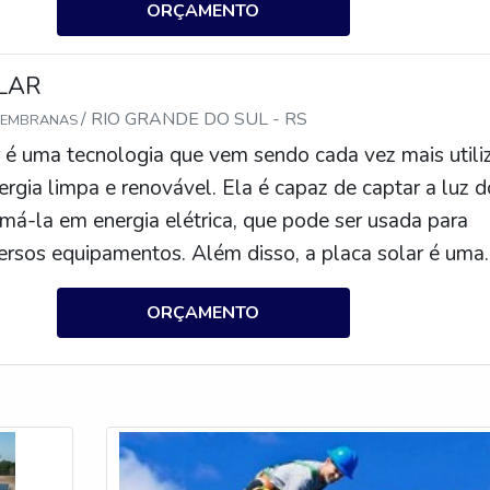
ORÇAMENTO
LAR
/ RIO GRANDE DO SUL - RS
MEMBRANAS
r é uma tecnologia que vem sendo cada vez mais utili
ergia limpa e renovável. Ela é capaz de captar a luz d
rmá-la em energia elétrica, que pode ser usada para
versos equipamentos. Além disso, a placa solar é uma
conômica e sustentável para a geração de energia, poi
ORÇAMENTO
ses poluentes e não depende de combustíveis fósseis