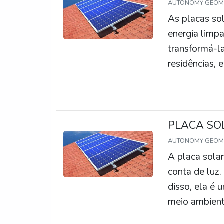
AUTONOMY GEO
As placas so
energia limpa
transformá-la
residências, 
fotovoltaicas
Elas também 
energia, pois 
PLACA SO
AUTONOMY GEO
A placa sola
conta de luz.
disso, ela é 
meio ambiente
adquira já a 