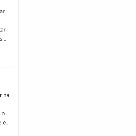
ar
e
tar
s
s.
r na
 o
e e