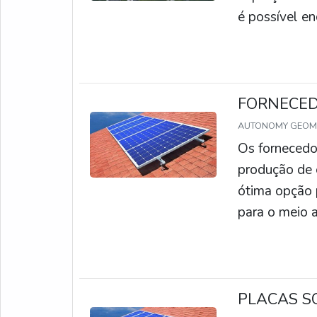
é possível en
Além disso, 
por instalar 
custo da inst
FORNECED
AUTONOMY GEO
Os fornecedo
produção de 
ótima opção 
para o meio 
oferecem div
preços, para 
também ofere
que as placa
PLACAS S