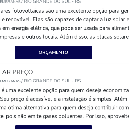
/ RIO GRANDE DO SUL - RS
MEMBRANAS
lares fotovoltaicas são uma excelente opção para ger
 e renovável. Elas são capazes de captar a luz solar 
 em energia elétrica, que pode ser usada para alimen
empresas e outros locais. Além disso, as placas solare
 são eficientes, duráveis e não emitem gases poluente
ORÇAMENTO
são uma ótima alternativa para reduzir os custos de
a energia solar é gratuita.
LAR PREÇO
/ RIO GRANDE DO SUL - RS
MEMBRANAS
r é uma excelente opção para quem deseja economiza
 Seu preço é acessível e a instalação é simples. Além
uma ótima alternativa para quem deseja contribuir com
, pois não emite gases poluentes. Por isso, aproveit
sua placa solar com preço acessível.