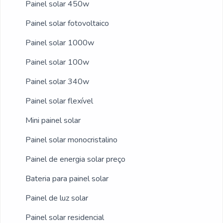
tecnologia para executar nossos serviços e
Painel solar 450w
projetos com sistema de ponta em
Painel solar fotovoltaico
fornecimento de geração de energia solar;
Equipamentos de última
Painel solar 1000w
geração.GARANTIA DE QUALIDADE
Painel solar 100w
COMPROVADASomente na
Painel solar 340w
CROSSPOWER existe o que há de melhor
em empresa de instalação de painel solar.
Painel solar flexível
Os clientes encontram itens como instalação
Mini painel solar
de inversor solar e instalação placa solar
telhado metálico.É conhecida por ser
Painel solar monocristalino
comprometida com seus serviços e
Painel de energia solar preço
altamente qualificada, qualificações
Bateria para painel solar
possíveis pelo fato de a empresa possuir
escritório de alta qualidade onde são
Painel de luz solar
realizadas as atividades e melhor tecnologia
Painel solar residencial