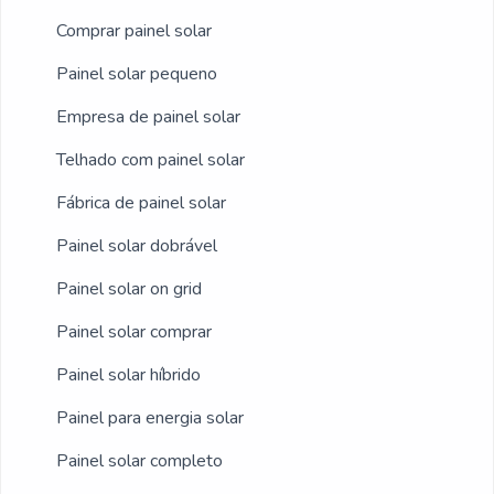
para executar nossos serviços e projetos
com sistema de ponta em fornecimento de
Comprar painel solar
geração de energia solar. Tudo isso, somado
Painel solar pequeno
à performance de uma equipe
Empresa de painel solar
multidisciplinar de consultores associados e
profissionais com vasta experiência na área
Telhado com painel solar
de atuação, comprova sua essência de trazer
Fábrica de painel solar
o melhor para todos os clientes.
Painel solar dobrável
Painel solar on grid
Painel solar comprar
Painel solar híbrido
Painel para energia solar
Painel solar completo