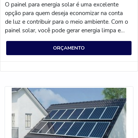
O painel para energia solar é uma excelente
opção para quem deseja economizar na conta
de luz e contribuir para o meio ambiente. Com o
painel solar, você pode gerar energia limpa e
renovável para sua casa ou empresa, reduzindo
ou até mesmo eliminando sua conta de luz.
ORÇAMENTO
Além disso, os painéis solares são fáceis de
instalar e possuem uma vida útil longa, o que
significa que você pode economizar ainda mais.
Se você está procurando uma maneira eficiente
e econômica de gerar energia limpa, o painel
para energia solar é a solução ideal.