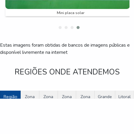
Mini placa solar
Estas imagens foram obtidas de bancos de imagens públicas e
disponível livremente na internet
REGIÕES ONDE ATENDEMOS
Região
Zona
Zona
Zona
Zona
Grande
Litoral
Central
Norte
Oeste
Sul
Leste
São
de
Paulo
São
Paulo
Bertioga
Cananéia