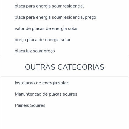
placa para energia solar residencial
placa para energia solar residencial preço
valor de placas de energia solar
preço placa de energia solar
placa luz solar preço
placa sistema solar
OUTRAS CATEGORIAS
placa solar para
Instalacao de energia solar
placa solar para energia
Manuntencao de placas solares
placa solar solis
Paineis Solares
placas luz solar preço
preço da placa fotovoltaica