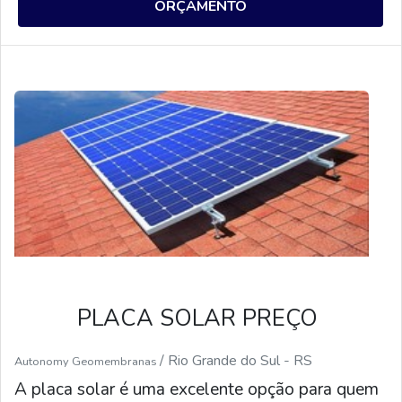
empresas e outros locais. Além disso, as placas
ORÇAMENTO
solares fotovoltaicas são eficientes, duráveis e
não emitem gases poluentes. Elas também são
uma ótima alternativa para reduzir os custos de
energia, pois a energia solar é gratuita.
PLACA SOLAR PREÇO
/ Rio Grande do Sul - RS
Autonomy Geomembranas
A placa solar é uma excelente opção para quem