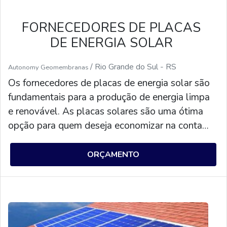
FORNECEDORES DE PLACAS
DE ENERGIA SOLAR
/ Rio Grande do Sul - RS
Autonomy Geomembranas
Os fornecedores de placas de energia solar são
fundamentais para a produção de energia limpa
e renovável. As placas solares são uma ótima
opção para quem deseja economizar na conta
de luz e contribuir para o meio ambiente. Os
fornecedores de placas de energia solar
ORÇAMENTO
oferecem diversos modelos de placas, com
diferentes potências e preços, para atender às
necessidades de cada cliente. Além disso, eles
também oferecem serviços de instalação e
manutenção para garantir que as placas