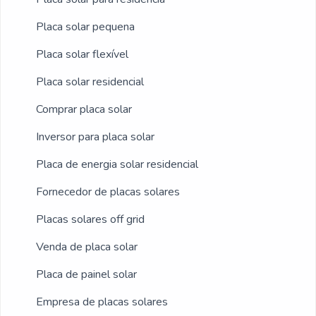
dedicados, garantem o sucesso de cada
cliente de ponta a ponta.Aproveite a visita
Placa solar pequena
para acessar o nosso site e saber mais sobre
Placa solar flexível
a empresa, nossos serviços e produtos. Se
Placa solar residencial
preferir, entre em contato com um dos
nossos consultores e solicite um orçamento!
Comprar placa solar
Inversor para placa solar
Placa de energia solar residencial
Fornecedor de placas solares
Placas solares off grid
Venda de placa solar
Placa de painel solar
Empresa de placas solares