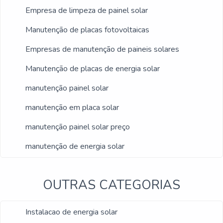
deseja achar o que precisa para conectores
Empresa de limpeza de painel solar
mc4. São opções variadas que a empresa
Manutenção de placas fotovoltaicas
oferece, como fixação de placas
fotovoltaicas e instalação placa solar
Empresas de manutenção de paineis solares
telhado metálico.É uma empresa
Manutenção de placas de energia solar
comprometida com seus serviços e uma
manutenção painel solar
empresa altamente qualificada,
qualificações construídas por focar suas
manutenção em placa solar
ações no resultado final, tendo escritório de
manutenção painel solar preço
alta qualidade onde são realizadas as
atividades e equipamentos de última
manutenção de energia solar
geração. Tudo isso, somado à performance
de uma equipe multidisciplinar de
OUTRAS CATEGORIAS
consultores associados e profissionais
qualificados, garantem a melhor experiência
Instalacao de energia solar
para os clientes com qualidade.