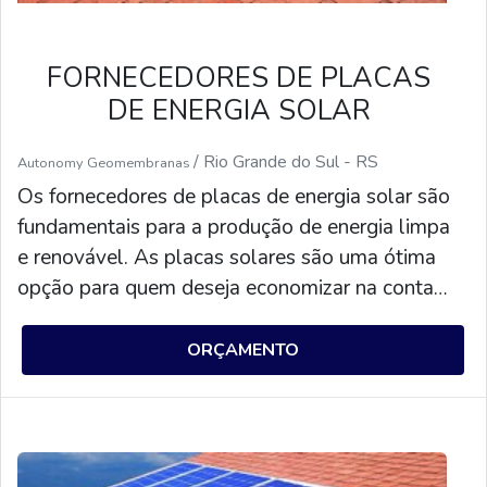
oportunidade escapar! Faça sua parte para um futuro
mais limpo e econômico.
FORNECEDORES DE PLACAS
DE ENERGIA SOLAR
/ Rio Grande do Sul - RS
Autonomy Geomembranas
Os fornecedores de placas de energia solar são
fundamentais para a produção de energia limpa
e renovável. As placas solares são uma ótima
opção para quem deseja economizar na conta
de luz e contribuir para o meio ambiente. Os
fornecedores de placas de energia solar
ORÇAMENTO
oferecem diversos modelos de placas, com
diferentes potências e preços, para atender às
necessidades de cada cliente. Além disso, eles
também oferecem serviços de instalação e