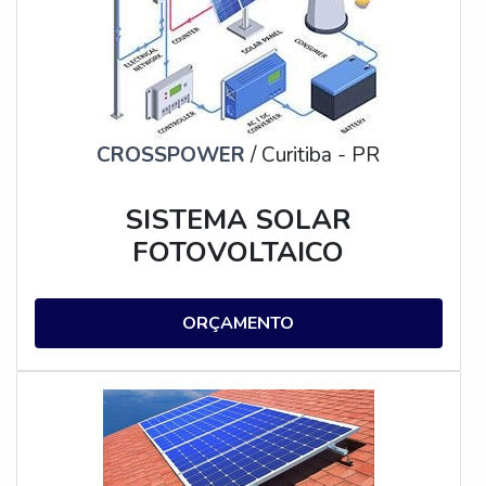
avaliação completa do local onde as placas solares serão
instaladas. Verifique a inclinação do telhado, a exposição
solar, a presença de sombras e a resistência estrutural.
Esses fatores influenciam diretamente na eficiência e no
desempenho do sistema.
CROSSPOWER
/ Curitiba - PR
SISTEMA SOLAR
FOTOVOLTAICO
ORÇAMENTO
PROJETO E DIMENSIONAMENTO:
Com base na avaliação do local, é hora de projetar o
sistema solar fotovoltaico e dimensionar o número de