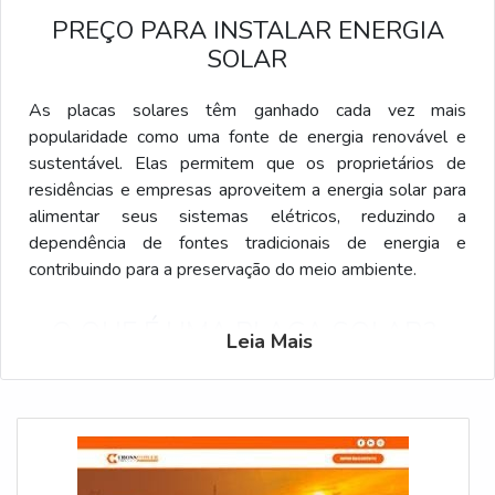
PREÇO PARA INSTALAR ENERGIA
SOLAR
As placas solares têm ganhado cada vez mais
popularidade como uma fonte de energia renovável e
sustentável. Elas permitem que os proprietários de
residências e empresas aproveitem a energia solar para
alimentar seus sistemas elétricos, reduzindo a
dependência de fontes tradicionais de energia e
contribuindo para a preservação do meio ambiente.
O QUE É UMA PLACA SOLAR?
Leia Mais
Uma placa solar, também conhecida como painel solar
fotovoltaico, é um dispositivo que converte a luz do sol
em energia elétrica por meio do efeito fotovoltaico. Cada
placa é composta por células fotovoltaicas que contêm