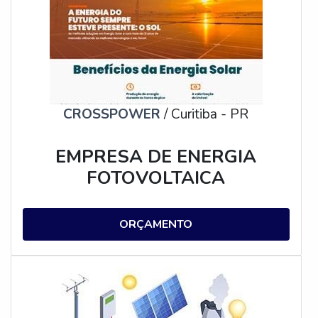
materiais semicondutores, geralmente feitos de silício,
que absorvem a luz solar e a transformam em corrente
contínua.
Essa corrente é então convertida em corrente alternada
por um inversor, tornando-a compatível com a
eletricidade utilizada em residências e empresas.
CROSSPOWER
/ Curitiba - PR
PASSO A PASSO DA
EMPRESA DE ENERGIA
INSTALAÇÃO DA PLACA
FOTOVOLTAICA
SOLAR
ORÇAMENTO
A instalação de uma placa solar requer alguns cuidados e
conhecimentos técnicos. Siga este passo a passo para
garantir uma instalação adequada e eficiente:
AVALIAÇÃO DO LOCAL:
Antes de começar a instalação, é importante fazer uma