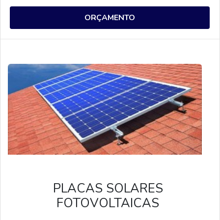
de luz e contribuir para o meio ambiente. Os
fornecedores de placas de energia solar
ORÇAMENTO
oferecem diversos modelos de placas, com
diferentes potências e preços, para atender às
necessidades de cada cliente. Além disso, eles
também oferecem serviços de instalação e
manutenção para garantir que as placas
funcionem corretamente.
PLACAS SOLARES
FOTOVOLTAICAS