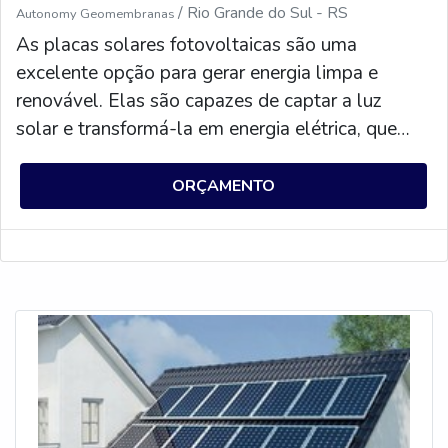
/ Rio Grande do Sul - RS
Autonomy Geomembranas
As placas solares fotovoltaicas são uma
excelente opção para gerar energia limpa e
renovável. Elas são capazes de captar a luz
solar e transformá-la em energia elétrica, que
pode ser usada para alimentar residências,
empresas e outros locais. Além disso, as placas
ORÇAMENTO
solares fotovoltaicas são eficientes, duráveis e
não emitem gases poluentes. Elas também são
uma ótima alternativa para reduzir os custos de
energia, pois a energia solar é gratuita.