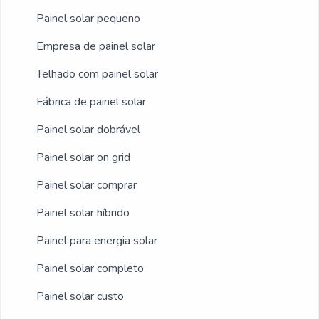
somados a um time com equipe
Painel solar pequeno
multidisciplinar de consultores associados e
Empresa de painel solar
colaboradores eficientes, garante uma
entrega de excelência de ponta a ponta.
Telhado com painel solar
Fábrica de painel solar
Painel solar dobrável
Painel solar on grid
Painel solar comprar
Painel solar híbrido
Painel para energia solar
Painel solar completo
Painel solar custo