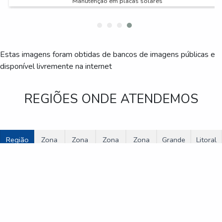
Manutenção em placas solares
Estas imagens foram obtidas de bancos de imagens públicas e
disponível livremente na internet
REGIÕES ONDE ATENDEMOS
Região
Zona
Zona
Zona
Zona
Grande
Litoral
Central
Norte
Oeste
Sul
Leste
São
de
Paulo
São
Paulo
Bertioga
Cananéia
Caraguatatuba
Cubatão