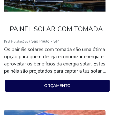
PAINEL SOLAR COM TOMADA
/ São Paulo - SP
Prel Instalações
Os painéis solares com tomada são uma ótima
opção para quem deseja economizar energia e
aproveitar os benefícios da energia solar. Estes
painéis são projetados para captar a luz solar e
transformá-la em energia elétrica, que pode ser
usada para alimentar dispositivos elétricos.
ORÇAMENTO
Além disso, eles também possuem uma tomada
para que você possa conectar seus aparelhos
eletrônicos diretamente ao painel solar. Esta é
uma ótima maneira de economizar energia e