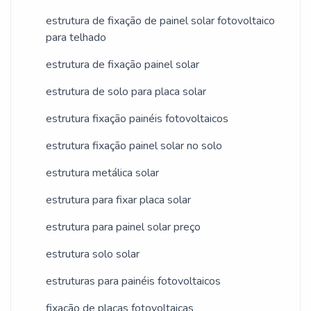
NO SEGMENTONa CROSSPOWER é
associados e profissionais com vasta
estrutura de fixação de painel solar fotovoltaico
possível encontrar a solução para quem
experiência na área de atuação, garantem
para telhado
busca geração fotovoltaica. Com foco na
uma entrega de excelência de ponta a
experiência dos clientes, oferece itens
estrutura de fixação painel solar
ponta.
variados como fixação de placas
estrutura de solo para placa solar
fotovoltaicas e inversor solar 5000w
estrutura fixação painéis fotovoltaicos
com ótima qualidade e precisão.Para
uma maior satisfação dos clientes, a
estrutura fixação painel solar no solo
empresa busca investir nos melhores
estrutura metálica solar
profissionais do mercado, e em
instalações modernas, garantindo assim,
estrutura para fixar placa solar
a sua confiança e boa cotação no
estrutura para painel solar preço
mercado.A CROSSPOWER é uma
estrutura solo solar
empresa que tem sido apontada de
forma positiva no mercado pela
estruturas para painéis fotovoltaicos
idoneidade em tudo que faz onde fecha
fixação de placas fotovoltaicas