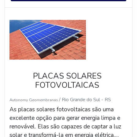
de energia solar oferecem diversos modelos
de placas, com diferentes potências e
preços, para atender às necessidades de
cada cliente. Além disso, eles também
oferecem serviços de instalação e
manutenção para garantir que as placas
funcionem corretamente.
PLACAS SOLARES
FOTOVOLTAICAS
/ Rio Grande do Sul - RS
Autonomy Geomembranas
As placas solares fotovoltaicas são uma
excelente opção para gerar energia limpa e
renovável. Elas são capazes de captar a luz
solar e transformá-la em energia elétrica,