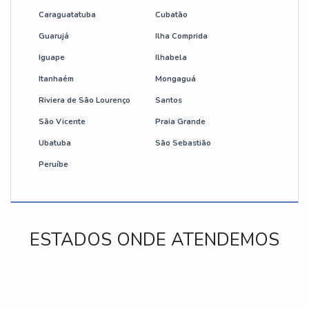
Caraguatatuba
Cubatão
Guarujá
Ilha Comprida
Iguape
Ilhabela
Itanhaém
Mongaguá
Riviera de São Lourenço
Santos
São Vicente
Praia Grande
Ubatuba
São Sebastião
Peruíbe
ESTADOS ONDE ATENDEMOS
RJ
MG
ES
SP
PR
SC
RS
PE
BA
CE