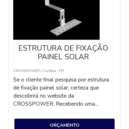
ESTRUTURA DE FIXAÇÃO
PAINEL SOLAR
CROSSPOWER / Curitiba - PR
Se o cliente final pesquisa por estrutura
de fixação painel solar, certeza que
descobrirá no website da
CROSSPOWER. Recebendo uma
cotação na empresa mais conceituada do
mercado e encontrando a líder em
ORÇAMENTO
qualidade.DETALHES SOBRE