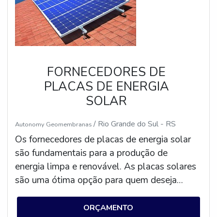
solar fotovoltaico para o solo é a solução
ideal para quem deseja aproveitar a energia
solar de forma segura e eficiente.
FORNECEDORES DE
PLACAS DE ENERGIA
SOLAR
/ Rio Grande do Sul - RS
Autonomy Geomembranas
Os fornecedores de placas de energia solar
são fundamentais para a produção de
energia limpa e renovável. As placas solares
são uma ótima opção para quem deseja
economizar na conta de luz e contribuir para
o meio ambiente. Os fornecedores de placas
ORÇAMENTO