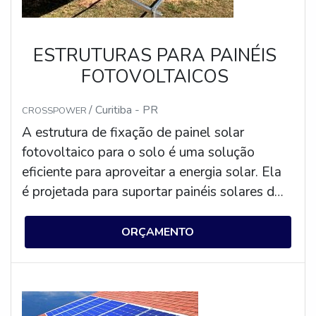
ESTRUTURAS PARA PAINÉIS
FOTOVOLTAICOS
/ Curitiba - PR
CROSSPOWER
A estrutura de fixação de painel solar
fotovoltaico para o solo é uma solução
eficiente para aproveitar a energia solar. Ela
é projetada para suportar painéis solares de
alta qualidade e resistência, garantindo a
estabilidade e segurança necessárias para a
ORÇAMENTO
instalação. Além disso, ela é fabricada com
materiais resistentes à corrosão, oferecendo
maior durabilidade e proteção contra
intempéries. A estrutura de fixação de painel