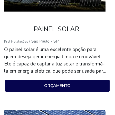
PAINEL SOLAR
/ São Paulo - SP
Prel Instalações
O painel solar é uma excelente opção para
quem deseja gerar energia limpa e renovável.
Ele é capaz de captar a luz solar e transformá-
la em energia elétrica, que pode ser usada para
alimentar diversos equipamentos. Além disso, o
painel solar é um investimento sustentável, pois
ORÇAMENTO
não emite gases poluentes e não depende de
combustíveis fósseis. Por isso, é uma ótima
alternativa para quem deseja contribuir para o
meio ambiente.