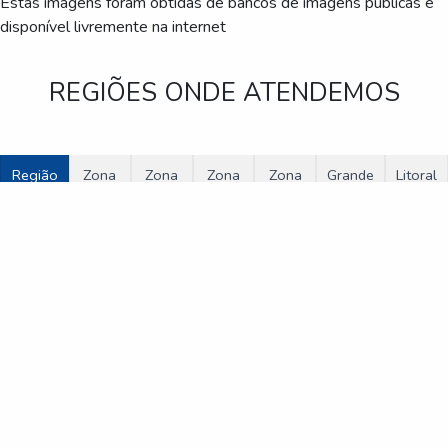
Estas imagens foram obtidas de bancos de imagens públicas e
disponível livremente na internet
REGIÕES ONDE ATENDEMOS
Região
Zona
Zona
Zona
Zona
Grande
Litoral
Central
Norte
Oeste
Sul
Leste
São
de
Paulo
São
Paulo
Bertioga
Cananéia
Caraguatatuba
Cubatão
Guarujá
Ilha Comprida
Iguape
Ilhabela
Itanhaém
Mongaguá