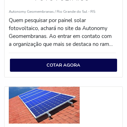
Autonomy Geomembranas / Rio Grande do Sul - RS
Quem pesquisar por painel solar
fotovoltaico, achará no site da Autonomy
Geomembranas. Ao entrar em contato com
a organização que mais se destaca no ramo,
o cliente receberá um suporte completo
para sanar eventuais dúvidas sobre o
COTAR AGORA
produto a ser adquirido.ALGUNS
DETALHES SOBRE PAINEL SOLAR
FOTOVOLTAICOSe alguém procurar por
painel solar fotovoltaico em uma empresa
altamente qualificada, chega até a
Autonomy Geomembranas. A companhia
tem em seu catálogo geomembrana de
PEAD e kit de painel solar, oferecendo o