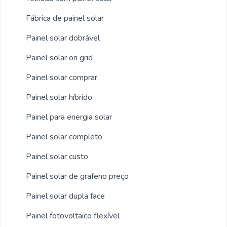
demandas. Todos esses fatores, agregados
a uma equipe multidisciplinar de consultores
Fábrica de painel solar
associados e profissionais com vasta
Painel solar dobrável
experiência na área de atuação, comprova
Painel solar on grid
sua essência de trazer o melhor para todos
os clientes.
Painel solar comprar
Painel solar híbrido
Painel para energia solar
Painel solar completo
Painel solar custo
Painel solar de grafeno preço
Painel solar dupla face
Painel fotovoltaico flexível