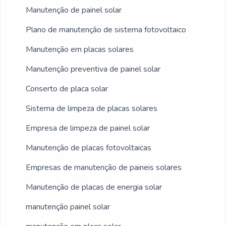
orçamento!
uma empresa que entrega confiança e
Manutenção de painel solar
serviços de qualidade. Alguns desses
Plano de manutenção de sistema fotovoltaico
motivos são: Equipe multidisciplinar de
consultores associados; Profissionais com
Manutenção em placas solares
vasta experiência na área de atuação;
Manutenção preventiva de painel solar
Engenheiros experiências aprofundadas em
Conserto de placa solar
atividades industriais; Escritório de alta
qualidade onde são realizadas as atividades;
Sistema de limpeza de placas solares
Melhor tecnologia para executar nossos
Empresa de limpeza de painel solar
serviços e projetos com sistema de ponta
em fornecimento de geração de energia
Manutenção de placas fotovoltaicas
solar; Equipamentos de última geração.A
Empresas de manutenção de paineis solares
MELHOR EMPRESA NO SEGMENTONa
Manutenção de placas de energia solar
CROSSPOWER é possível encontrar o que
há de melhor em preço micro inversor grid
manutenção painel solar
tie. São opções variadas que a empresa