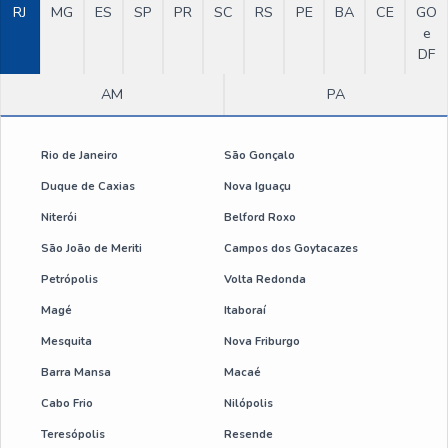
RJ
MG
ES
SP
PR
SC
RS
PE
BA
CE
GO
e
DF
AM
PA
Rio de Janeiro
São Gonçalo
Duque de Caxias
Nova Iguaçu
Niterói
Belford Roxo
São João de Meriti
Campos dos Goytacazes
Petrópolis
Volta Redonda
Magé
Itaboraí
Mesquita
Nova Friburgo
Barra Mansa
Macaé
Cabo Frio
Nilópolis
Teresópolis
Resende