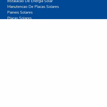
Instalacao De Energia Solar
Manutencao De Placas Solares
Paineis Solares
Placas Solares
Acessorios Para Paineis Solares
Dissipador De Calor
Mapa do site
Anuncie seus produtos!
Aqui você pode solicitar cotações com
empresas dos mais variados segmentos e ter
acesso a produtos qualificados. A diversidade
de áreas atendidas pelo site garante que sua
necessidade seja atendida.
Gostaria de anunciar?