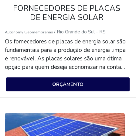
FORNECEDORES DE PLACAS
DE ENERGIA SOLAR
/ Rio Grande do Sul - RS
Autonomy Geomembranas
Os fornecedores de placas de energia solar são
fundamentais para a produção de energia limpa
e renovável. As placas solares são uma ótima
opção para quem deseja economizar na conta
de luz e contribuir para o meio ambiente. Os
fornecedores de placas de energia solar
ORÇAMENTO
oferecem diversos modelos de placas, com
diferentes potências e preços, para atender às
necessidades de cada cliente. Além disso, eles
também oferecem serviços de instalação e
manutenção para garantir que as placas
funcionem corretamente.