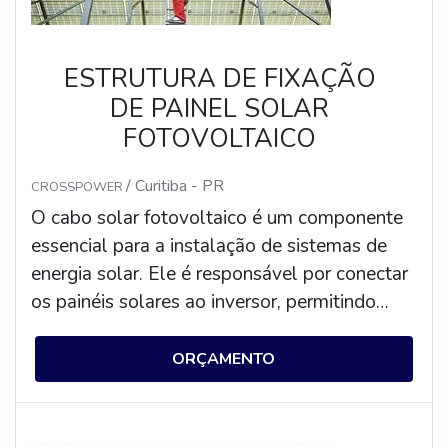
ESTRUTURA DE FIXAÇÃO
DE PAINEL SOLAR
FOTOVOLTAICO
/ Curitiba - PR
CROSSPOWER
O cabo solar fotovoltaico é um componente
essencial para a instalação de sistemas de
energia solar. Ele é responsável por conectar
os painéis solares ao inversor, permitindo
que a energia gerada seja convertida em
energia elétrica. O cabo solar fotovoltaico é
ORÇAMENTO
fabricado com materiais resistentes às
intempéries, como o policloreto de vinila
(PVC) e o polietileno (PE), para garantir a