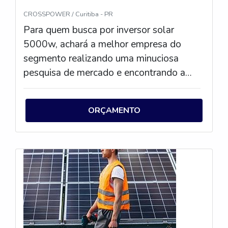
CROSSPOWER / Curitiba - PR
Para quem busca por inversor solar
5000w, achará a melhor empresa do
segmento realizando uma minuciosa
pesquisa de mercado e encontrando a
líder em qualidade.OUTRAS
INFORMAÇÕES SOBRE O INVERSOR
ORÇAMENTO
SOLAR 5000WSe alguém quer achar
um inversor solar 5000w em uma
empresa comprometida com seus
serviços, vai até o site da
CROSSPOWER. Com alto know-how
em cabo cc 6mm e micro inversor grid tie,
a organização disponibiliza tudo que há
de mais atual para garantir a qualidade