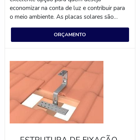
economizar na conta de luz e contribuir para
o meio ambiente. As placas solares são
eficientes, práticas e seguras, além de serem
uma ótima alternativa para gerar energia
ORÇAMENTO
limpa e renovável. Além disso, a compra de
uma placa solar pode ser uma excelente
forma de investimento, pois ela pode gerar
economia significativa na conta de luz. Por
isso, se você está pensando em comprar
uma placa solar, não deixe de pesquisar os
melhores modelos e preços para encontrar a
melhor opção para suas necessidades.