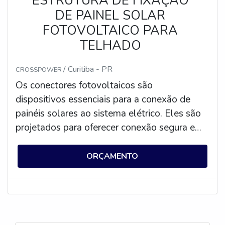
ESTRUTURA DE FIXAÇÃO
DE PAINEL SOLAR
FOTOVOLTAICO PARA
TELHADO
/ Curitiba - PR
CROSSPOWER
Os conectores fotovoltaicos são
dispositivos essenciais para a conexão de
painéis solares ao sistema elétrico. Eles são
projetados para oferecer conexão segura e
confiável entre os painéis solares e o
sistema elétrico, garantindo que a energia
ORÇAMENTO
gerada pelos painéis seja transferida de
forma eficiente. Os conectores fotovoltaicos
são fabricados com materiais resistentes à
corrosão e às intempéries, garantindo que