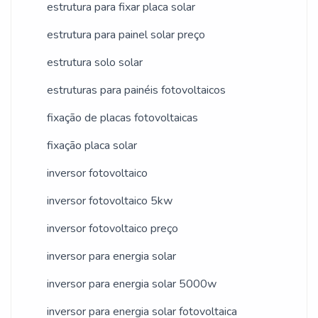
todos.A CROSSPOWER é uma
estrutura para fixar placa solar
empresa que tem despontado no
estrutura para painel solar preço
mercado pela idoneidade em tudo que
estrutura solo solar
faz, onde garantem uma entrega de
excelência de ponta a ponta.
estruturas para painéis fotovoltaicos
fixação de placas fotovoltaicas
fixação placa solar
inversor fotovoltaico
inversor fotovoltaico 5kw
inversor fotovoltaico preço
inversor para energia solar
inversor para energia solar 5000w
inversor para energia solar fotovoltaica