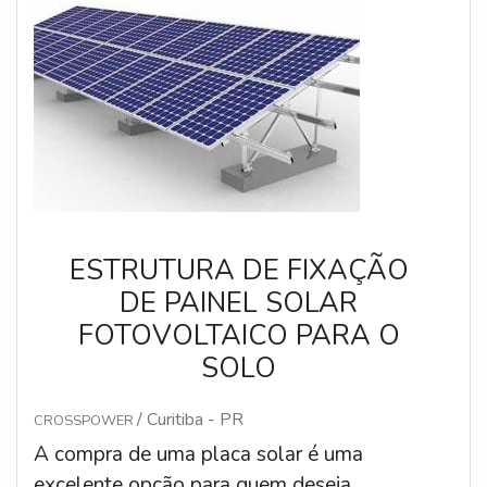
segurança e a durabilidade do sistema. Além
disso, é importante escolher o cabo solar
fotovoltaico adequado para a instalação,
pois isso influencia diretamente na eficiência
do sistema.
ESTRUTURA DE FIXAÇÃO
DE PAINEL SOLAR
FOTOVOLTAICO PARA O
SOLO
/ Curitiba - PR
CROSSPOWER
A compra de uma placa solar é uma
excelente opção para quem deseja