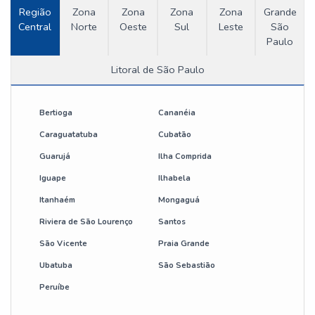
Região
Zona
Zona
Zona
Zona
Grande
Central
Norte
Oeste
Sul
Leste
São
Paulo
Litoral de São Paulo
Bertioga
Cananéia
Caraguatatuba
Cubatão
Guarujá
Ilha Comprida
Iguape
Ilhabela
Itanhaém
Mongaguá
Riviera de São Lourenço
Santos
São Vicente
Praia Grande
Ubatuba
São Sebastião
Peruíbe