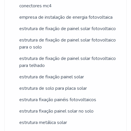
preza pela segurança quando se explana
conectores mc4
de última geração. Tudo isso, somado a
o segmento de geração fotovoltaica. A
uma equipe multidisciplinar de
empresa de instalação de energia fotovoltaica
empresa objetiva a satisfação da venda à
consultores associados e colaboradores
entrega final, com foco total na
estrutura de fixação de painel solar fotovoltaico
eficientes, fecha todo o ciclo de entrega
qualidade.A EMPRESA MAIS
com excelência para toda a carteira de
estrutura de fixação de painel solar fotovoltaico
QUALIFICADA DO SEGMENTOApenas
para o solo
clientes.
na CROSSPOWER tem o que há de
estrutura de fixação de painel solar fotovoltaico
melhor no ramo de geração fotovoltaica.
para telhado
São opções variadas que a empresa
oferece, como cabo cc 6mm e micro
estrutura de fixação painel solar
inversor grid tie com ótima qualidade e
estrutura de solo para placa solar
assertividade.Apresentando produtos de
estrutura fixação painéis fotovoltaicos
alto padrão, a empresa conta com
profissionais especializados e instalações
estrutura fixação painel solar no solo
modernas e em bom estado,
estrutura metálica solar
conquistando então a confiança de