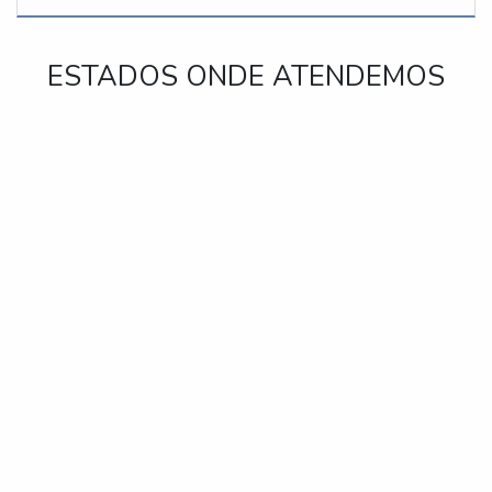
ESTADOS ONDE ATENDEMOS
RJ
MG
ES
SP
PR
SC
RS
PE
BA
CE
GO e DF
AM
PA
Rio de Janeiro
São Gonçalo
Duque de Caxias
Nova Iguaçu
Niterói
Belford Roxo
São João de Meriti
Campos dos Goytacazes
Petrópolis
Volta Redonda
Magé
Itaboraí
Mesquita
Nova Friburgo